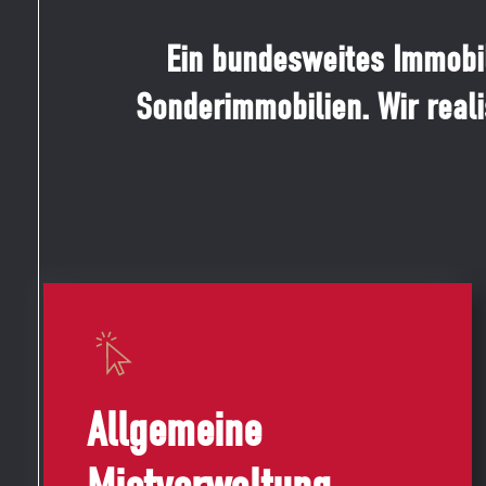
Ein bundesweites Immobil
Sonderimmobilien. Wir real
Allgemeine Mietverwaltung
Für Besitzer von Mietobjekten
kümmern wir uns um Ihre
Allgemeine
Liegenschaft und darum, dass Sie
selbst keine Arbeit mit dem Haus