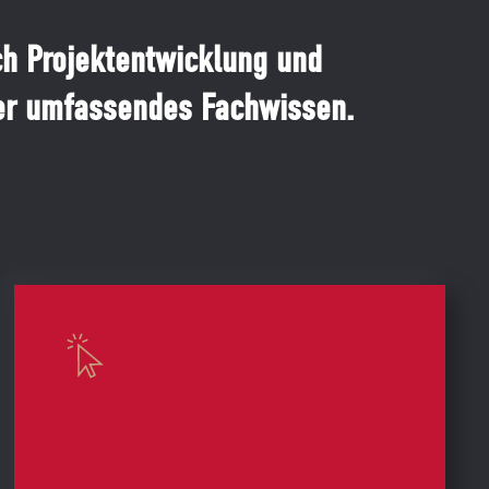
ch Projektentwicklung und
ser umfassendes Fachwissen.
Gewerbe­immobilien­verwaltung
Für die
Gewerbeimmobilienverwaltung
stehen wir mit qualifizierten
Fachkenntnissen im kaufmännischen