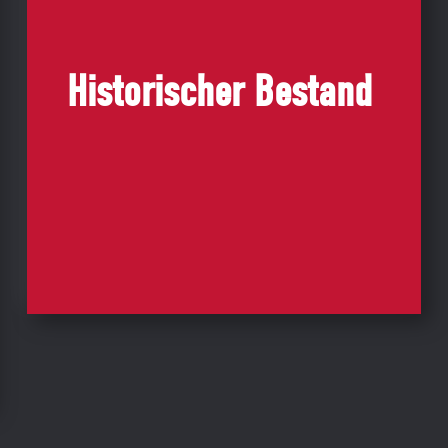
Sonderimmobilienbereich ist der
entscheidende Faktor für einen
nachhaltigen Erfolg.
Historischer Bestand
Unsere Partner und Investoren
profitieren von unserer Kompetenz
und Erfahrung im Zusammenspiel mit
Kommunen und öffentlichen
Institutionen/ Unternehmen.